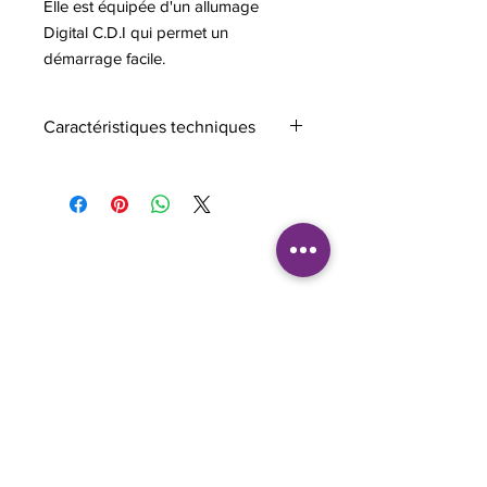
Elle est équipée d'un allumage
Digital C.D.I qui permet un
démarrage facile.
Caractéristiques techniques
Cylindrée (cm³)
25.4
Puissance (kW)
0.9
Puissance (ps)
1.2
Poids à sec
5.3
Capacité du
0.50
réservoir de
carburant (l)
Consommation de
0.60
carburant à la