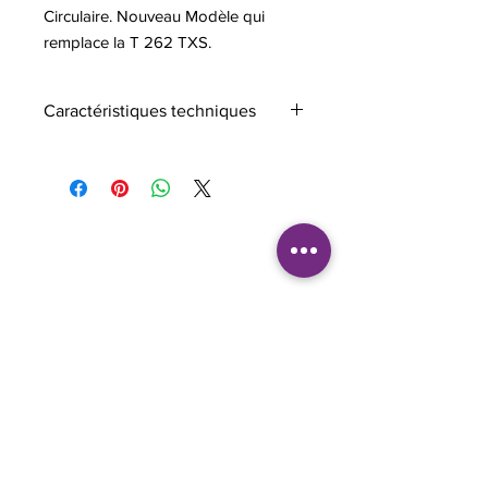
Circulaire. Nouveau Modèle qui
remplace la T 262 TXS.
Caractéristiques techniques
Cylindrée (cm³)
25.4
Puissance (kW)
1.0
Puissance (ps)
1.4
Poids à sec
5.7
Capacité du
0.60
réservoir de
carburant (l)
Consommation de
0.61
carburant à la
puissance